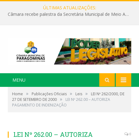
ÚLTIMAS ATUALIZAÇÕES:
Câmara recebe palestra da Secretária Municipal de Meio Ambiente sobre as ações da “SEMANA DO MEIO AMBIENTE”
MENU
»
»
»
Home
Publicações Oficiais
Leis
LEI Nº 262/2000, DE
»
27 DE SETEMBRO DE 2000
LEI Nº 262.00 – AUTORIZA
PAGAMENTO DE INDENIZAÇÃO
LEI Nº 262.00 – AUTORIZA
0