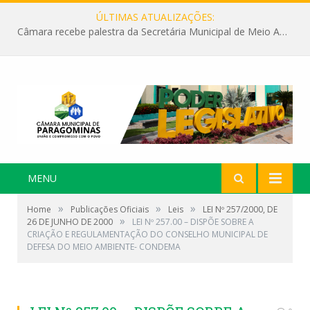
ÚLTIMAS ATUALIZAÇÕES:
Câmara recebe palestra da Secretária Municipal de Meio Ambiente sobre as ações da “SEMANA DO MEIO AMBIENTE”
MENU
»
»
»
Home
Publicações Oficiais
Leis
LEI Nº 257/2000, DE
»
26 DE JUNHO DE 2000
LEI Nº 257.00 – DISPÕE SOBRE A
CRIAÇÃO E REGULAMENTAÇÃO DO CONSELHO MUNICIPAL DE
DEFESA DO MEIO AMBIENTE- CONDEMA