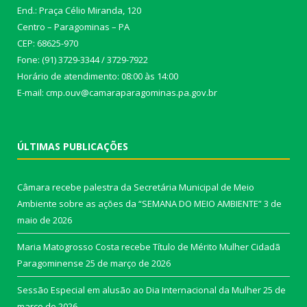
End.: Praça Célio Miranda, 120
Centro – Paragominas – PA
CEP: 68625-970
Fone: (91) 3729-3344 / 3729-7922
Horário de atendimento: 08:00 às 14:00
E-mail: cmp.ouv@camaraparagominas.pa.gov.br
ÚLTIMAS PUBLICAÇÕES
Câmara recebe palestra da Secretária Municipal de Meio
Ambiente sobre as ações da “SEMANA DO MEIO AMBIENTE”
3 de
maio de 2026
Maria Matogrosso Costa recebe Título de Mérito Mulher Cidadã
Paragominense
25 de março de 2026
Sessão Especial em alusão ao Dia Internacional da Mulher
25 de
março de 2026