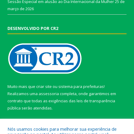
Sessão Especial em alusão ao Dia Internacional da Mulher
25 de
março de 2026
DESENVOLVIDO POR CR2
Muito mais que
criar site
ou
sistema para prefeituras
!
Realizamos uma
assessoria
completa, onde garantimos em
contrato que todas as exigências das
leis de transparência
pública
serão atendidas.
Conheça o
PNTP
e o
Radar da Transparência Pública
Nós usamos cookies para melhorar sua experiência de