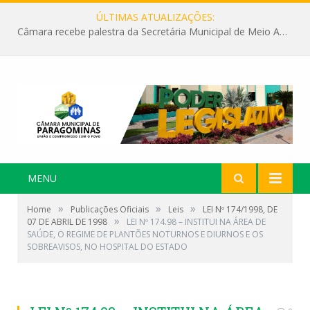
ÚLTIMAS ATUALIZAÇÕES:
Câmara recebe palestra da Secretária Municipal de Meio Ambiente sobre as ações da “SEMANA DO MEIO AMBIENTE”
MENU
»
»
»
Home
Publicações Oficiais
Leis
LEI Nº 174/1998, DE
»
07 DE ABRIL DE 1998
LEI Nº 174.98 – INSTITUI NA ÁREA DE
SAÚDE, O REGIME DE PLANTÕES NOTURNOS E DIURNOS E OS
SOBREAVISOS, NO HOSPITAL DO ESTADO