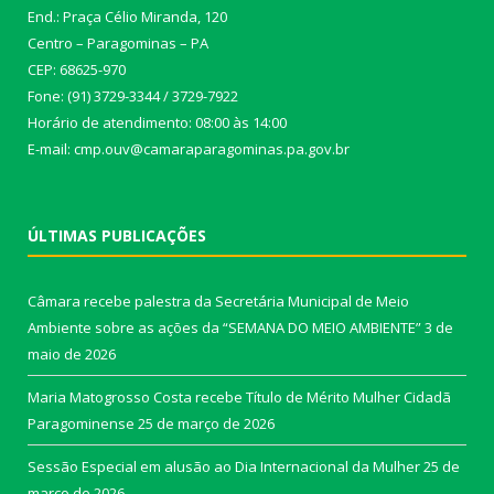
End.: Praça Célio Miranda, 120
Centro – Paragominas – PA
CEP: 68625-970
Fone: (91) 3729-3344 / 3729-7922
Horário de atendimento: 08:00 às 14:00
E-mail: cmp.ouv@camaraparagominas.pa.gov.br
ÚLTIMAS PUBLICAÇÕES
Câmara recebe palestra da Secretária Municipal de Meio
Ambiente sobre as ações da “SEMANA DO MEIO AMBIENTE”
3 de
maio de 2026
Maria Matogrosso Costa recebe Título de Mérito Mulher Cidadã
Paragominense
25 de março de 2026
Sessão Especial em alusão ao Dia Internacional da Mulher
25 de
março de 2026