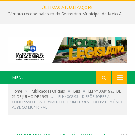
ÚLTIMAS ATUALIZAÇÕES:
Câmara recebe palestra da Secretária Municipal de Meio Ambiente sobre as ações da “SEMANA DO MEIO AMBIENTE”
MENU
»
»
»
Home
Publicações Oficiais
Leis
LEI Nº 008/1993, DE
»
21 DE JULHO DE 1993
LEI Nº 008.93 – DISPÕE SOBRE A
CONCESSÃO DE AFORAMENTO DE UM TERRENO DO PATRIMÔNIO
PÚBLICO MUNICIPAL