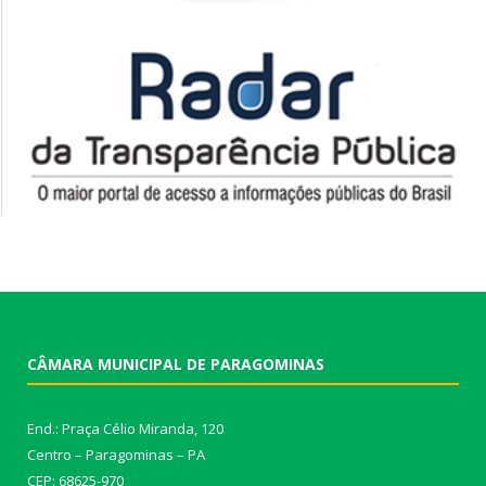
CÂMARA MUNICIPAL DE PARAGOMINAS
End.: Praça Célio Miranda, 120
Centro – Paragominas – PA
CEP: 68625-970