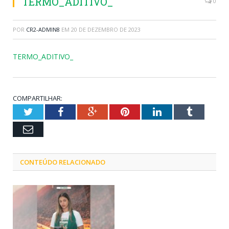
TERMO_ADITIVO_
0
POR
CR2-ADMIN8
EM
20 DE DEZEMBRO DE 2023
TERMO_ADITIVO_
COMPARTILHAR:
Twitter
Facebook
Google+
Pinterest
LinkedIn
Tumblr
Email
CONTEÚDO RELACIONADO