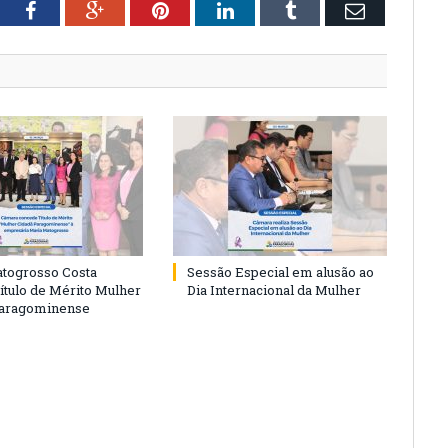
tter
Facebook
Google+
Pinterest
LinkedIn
Tumblr
Email
togrosso Costa
Sessão Especial em alusão ao
ítulo de Mérito Mulher
Dia Internacional da Mulher
Paragominense