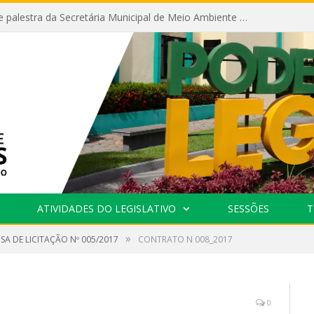
Câmara recebe palestra da Secretária Municipal de Meio Ambiente sobre as ações da “SEMANA DO MEIO AMBIENTE”
ATIVIDADES DO LEGISLATIVO
SESSÕES
T
»
SA DE LICITAÇÃO Nº 005/2017
CONTRATO N 008_2017
0