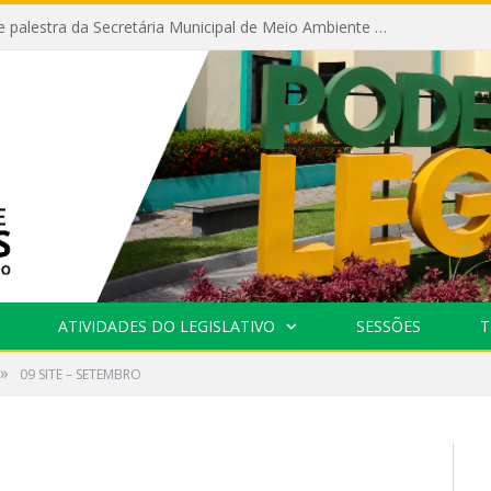
Câmara recebe palestra da Secretária Municipal de Meio Ambiente sobre as ações da “SEMANA DO MEIO AMBIENTE”
ATIVIDADES DO LEGISLATIVO
SESSÕES
T
»
09 SITE – SETEMBRO