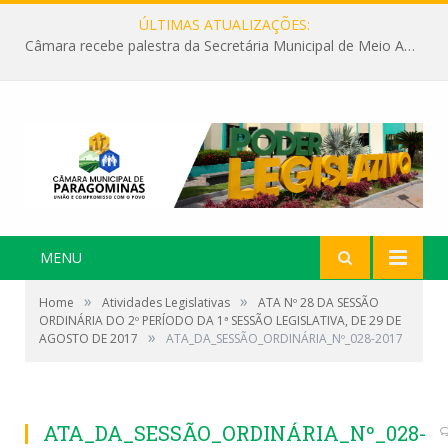
ÚLTIMAS ATUALIZAÇÕES:
Câmara recebe palestra da Secretária Municipal de Meio Ambiente sobre as ações da “SEMANA DO MEIO AMBIENTE”
MENU
»
»
Home
Atividades Legislativas
ATA Nº 28 DA SESSÃO
ORDINÁRIA DO 2º PERÍODO DA 1ª SESSÃO LEGISLATIVA, DE 29 DE
»
AGOSTO DE 2017
ATA_DA_SESSÃO_ORDINÁRIA_Nº_028-2017
ATA_DA_SESSÃO_ORDINÁRIA_Nº_028-